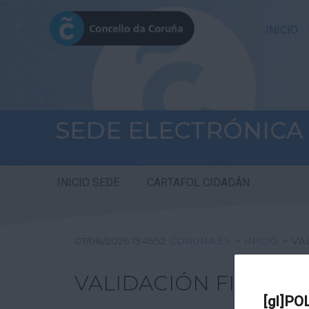
INICIO
SEDE ELECTRÓNICA
INICIO SEDE
CARTAFOL CIDADÁN
07/08/2026 15:45:52
CORUNA.ES
>
INICIO
>
VA
VALIDACIÓN FIRMA DI
[gl]PO