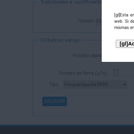
Solicitudes e xustificantes
[gl]Esta 
Ficheiro
XML
:
web. Si d
mismas en
Ficheiros varios
Ficheiro asinado:
Ficheiro de firma (.p7s):
Tipo: