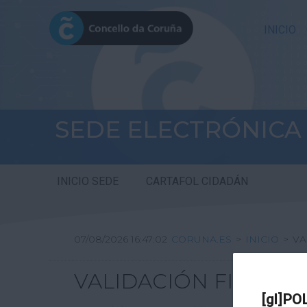
INICIO
SEDE ELECTRÓNICA
INICIO SEDE
CARTAFOL CIDADÁN
07/08/2026 16:47:02
CORUNA.ES
>
INICIO
>
VA
VALIDACIÓN FIRMA DI
[gl]PO