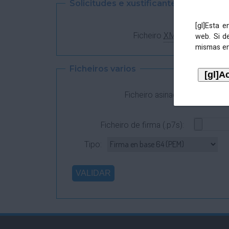
Solicitudes e xustificantes
[gl]Esta 
Ficheiro
XML
:
web. Si d
mismas en
Ficheiros varios
Ficheiro asinado:
Ficheiro de firma (.p7s):
Tipo: