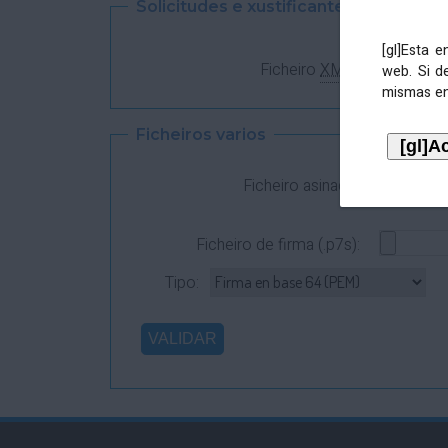
Solicitudes e xustificantes
[gl]Esta 
Ficheiro
XML
:
web. Si d
mismas en
Ficheiros varios
Ficheiro asinado:
Ficheiro de firma (.p7s):
Tipo: