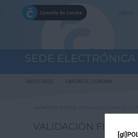
INICIO
SEDE ELECTRÓNICA
INICIO SEDE
CARTAFOL CIDADÁN
06/08/2026 00:15:03
CORUNA.ES
>
INICIO
>
V
VALIDACIÓN FIRMA DI
[gl]PO