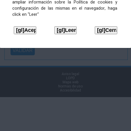
ampliar información sobre la Política de cookies y
Ficheiro
configuración de las mismas en el navegador, haga
asinado:
click en "Leer"
Ficheiro de
firma (.p7s):
Tipo:
Aviso legal
LOPD
Mapa web
Normas de uso
Accesibilidad