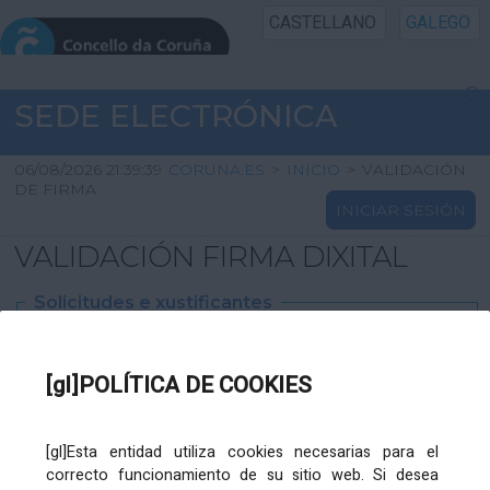
CASTELLANO
GALEGO
INICIO SEDE
SEDE ELECTRÓNICA
INICIO
06/08/2026 21:39:39
CORUNA.ES
>
INICIO
>
VALIDACIÓN
DE FIRMA
INICIAR SESIÓN
INFORMACIÓN PÚBLICA
VALIDACIÓN FIRMA DIXITAL
CARTAFOL CIDADÁN
Solicitudes e xustificantes
UTILIDADES
Ficheiro
XML
:
[gl]POLÍTICA DE COOKIES
AXUDA
[gl]Esta entidad utiliza cookies necesarias para el
correcto funcionamiento de su sitio web. Si desea
Ficheiros varios