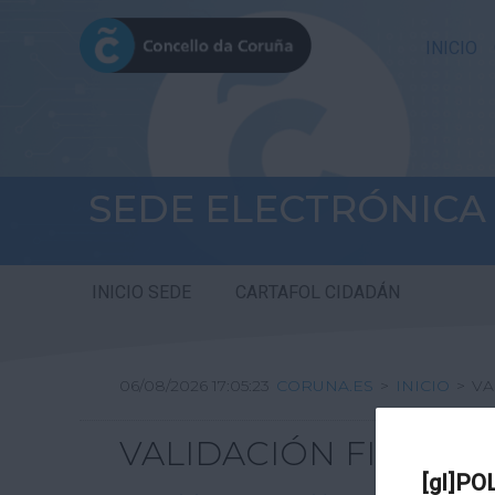
INICIO
SEDE ELECTRÓNICA
INICIO SEDE
CARTAFOL CIDADÁN
06/08/2026 17:05:23
CORUNA.ES
>
INICIO
>
VA
VALIDACIÓN FIRMA DI
[gl]PO