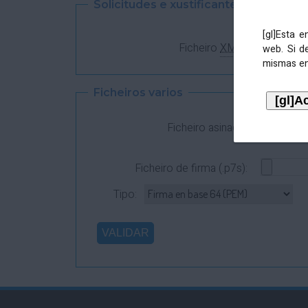
Solicitudes e xustificantes
[gl]Esta 
Ficheiro
XML
:
web. Si d
mismas en
Ficheiros varios
Ficheiro asinado:
Ficheiro de firma (.p7s):
Tipo: