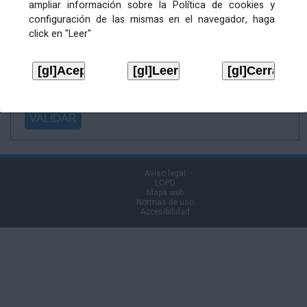
ampliar información sobre la Política de cookies y
Ficheiro
configuración de las mismas en el navegador, haga
asinado:
click en "Leer"
Ficheiro de
firma (.p7s):
Tipo:
Aviso legal
LOPD
Mapa web
Normas de uso
Accesibilidad