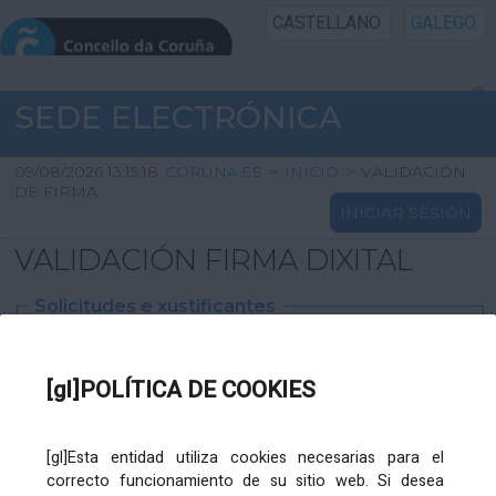
CASTELLANO
GALEGO
INICIO SEDE
SEDE ELECTRÓNICA
INICIO
09/08/2026 13:15:18
CORUNA.ES
>
INICIO
>
VALIDACIÓN
DE FIRMA
INICIAR SESIÓN
INFORMACIÓN PÚBLICA
VALIDACIÓN FIRMA DIXITAL
CARTAFOL CIDADÁN
Solicitudes e xustificantes
UTILIDADES
Ficheiro
XML
:
[gl]POLÍTICA DE COOKIES
AXUDA
[gl]Esta entidad utiliza cookies necesarias para el
correcto funcionamiento de su sitio web. Si desea
Ficheiros varios