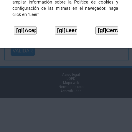
ampliar información sobre la Política de cookies y
Ficheiro
configuración de las mismas en el navegador, haga
asinado:
click en "Leer"
Ficheiro de
firma (.p7s):
Tipo:
Aviso legal
LOPD
Mapa web
Normas de uso
Accesibilidad