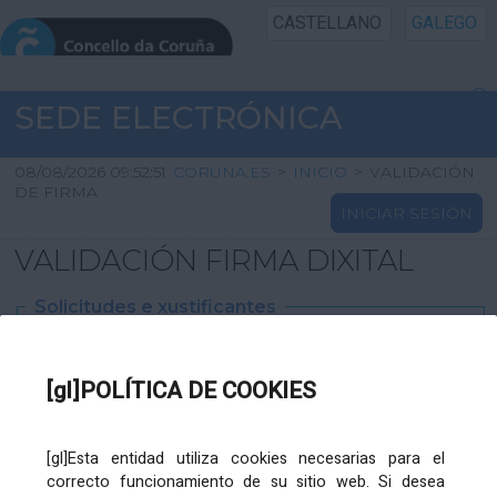
CASTELLANO
GALEGO
INICIO SEDE
SEDE ELECTRÓNICA
INICIO
08/08/2026 09:52:51
CORUNA.ES
>
INICIO
>
VALIDACIÓN
DE FIRMA
INICIAR SESIÓN
INFORMACIÓN PÚBLICA
VALIDACIÓN FIRMA DIXITAL
CARTAFOL CIDADÁN
Solicitudes e xustificantes
UTILIDADES
Ficheiro
XML
:
[gl]POLÍTICA DE COOKIES
AXUDA
[gl]Esta entidad utiliza cookies necesarias para el
correcto funcionamiento de su sitio web. Si desea
Ficheiros varios