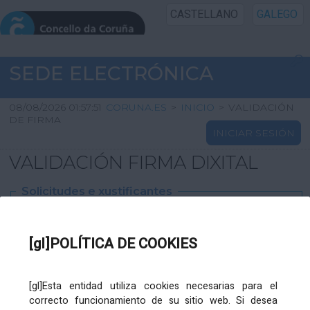
CASTELLANO
GALEGO
INICIO SEDE
SEDE ELECTRÓNICA
INICIO
08/08/2026 01:57:51
CORUNA.ES
>
INICIO
>
VALIDACIÓN
DE FIRMA
INICIAR SESIÓN
INFORMACIÓN PÚBLICA
VALIDACIÓN FIRMA DIXITAL
CARTAFOL CIDADÁN
Solicitudes e xustificantes
UTILIDADES
Ficheiro
XML
:
[gl]POLÍTICA DE COOKIES
AXUDA
[gl]Esta entidad utiliza cookies necesarias para el
correcto funcionamiento de su sitio web. Si desea
Ficheiros varios