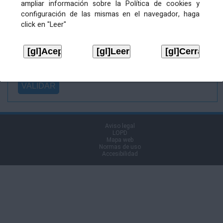
ampliar información sobre la Política de cookies y
Ficheiro
configuración de las mismas en el navegador, haga
asinado:
click en "Leer"
Ficheiro de
firma (.p7s):
Tipo:
Aviso legal
LOPD
Mapa web
Normas de uso
Accesibilidad