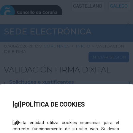
CASTELLANO
GALEGO
INICIO SEDE
SEDE ELECTRÓNICA
INICIO
07/08/2026 21:16:19
CORUNA.ES
>
INICIO
>
VALIDACIÓN
DE FIRMA
INICIAR SESIÓN
INFORMACIÓN PÚBLICA
VALIDACIÓN FIRMA DIXITAL
CARTAFOL CIDADÁN
Solicitudes e xustificantes
UTILIDADES
Ficheiro
XML
:
[gl]POLÍTICA DE COOKIES
AXUDA
[gl]Esta entidad utiliza cookies necesarias para el
correcto funcionamiento de su sitio web. Si desea
Ficheiros varios