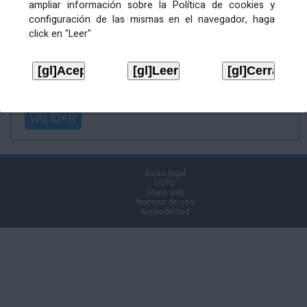
ampliar información sobre la Política de cookies y
Ficheiro
configuración de las mismas en el navegador, haga
asinado:
click en "Leer"
Ficheiro de
firma (.p7s):
Tipo:
Aviso legal
LOPD
Mapa web
Normas de uso
Accesibilidad