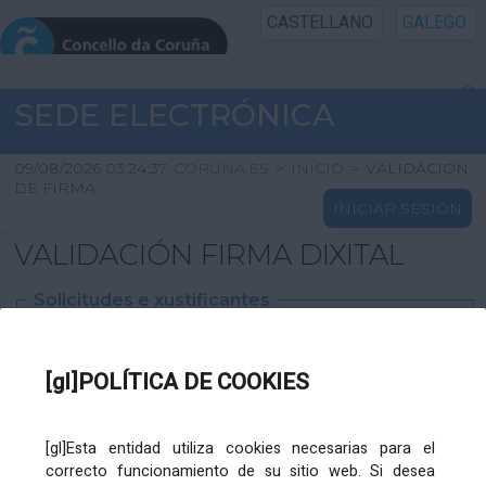
CASTELLANO
GALEGO
INICIO SEDE
SEDE ELECTRÓNICA
INICIO
09/08/2026 03:24:37
CORUNA.ES
>
INICIO
>
VALIDACIÓN
DE FIRMA
INICIAR SESIÓN
INFORMACIÓN PÚBLICA
VALIDACIÓN FIRMA DIXITAL
CARTAFOL CIDADÁN
Solicitudes e xustificantes
UTILIDADES
Ficheiro
XML
:
[gl]POLÍTICA DE COOKIES
AXUDA
[gl]Esta entidad utiliza cookies necesarias para el
correcto funcionamiento de su sitio web. Si desea
Ficheiros varios