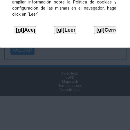
ampliar información sobre la Política de cookies y
Ficheiro
configuración de las mismas en el navegador, haga
asinado:
click en "Leer"
Ficheiro de
firma (.p7s):
Tipo:
Aviso legal
LOPD
Mapa web
Normas de uso
Accesibilidad