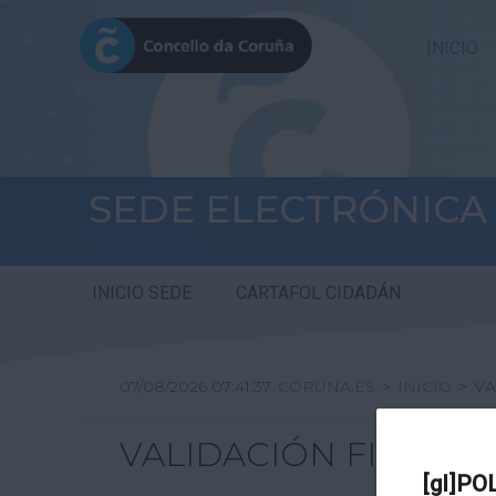
INICIO
SEDE ELECTRÓNICA
INICIO SEDE
CARTAFOL CIDADÁN
07/08/2026 07:41:37
CORUNA.ES
>
INICIO
>
VA
VALIDACIÓN FIRMA DI
[gl]PO