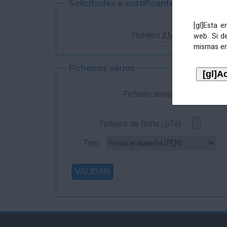
Solicitudes e xustificantes
[gl]Esta 
Ficheiro
XML
:
web. Si d
mismas en
Ficheiros varios
Ficheiro asinado:
Ficheiro de firma (.p7s):
Tipo: