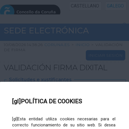
CASTELLANO
GALEGO
INICIO SEDE
SEDE ELECTRÓNICA
INICIO
10/08/2026 14:38:26
CORUNA.ES
>
INICIO
>
VALIDACIÓN
DE FIRMA
INICIAR SESIÓN
INFORMACIÓN PÚBLICA
VALIDACIÓN FIRMA DIXITAL
CARTAFOL CIDADÁN
Solicitudes e xustificantes
UTILIDADES
Ficheiro
XML
:
[gl]POLÍTICA DE COOKIES
AXUDA
[gl]Esta entidad utiliza cookies necesarias para el
correcto funcionamiento de su sitio web. Si desea
Ficheiros varios