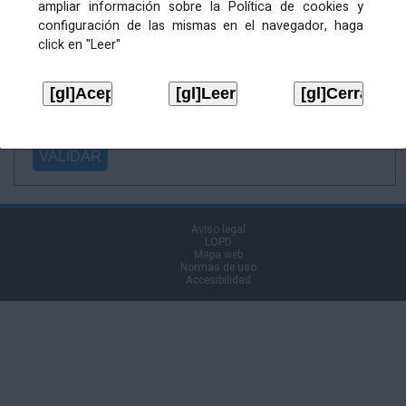
ampliar información sobre la Política de cookies y
Ficheiro
configuración de las mismas en el navegador, haga
asinado:
click en "Leer"
Ficheiro de
firma (.p7s):
Tipo:
Aviso legal
LOPD
Mapa web
Normas de uso
Accesibilidad