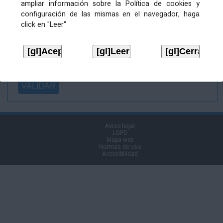
ampliar información sobre la Política de cookies y
Ficheiro
configuración de las mismas en el navegador, haga
asinado:
click en "Leer"
Ficheiro de
firma (.p7s):
Tipo:
Aviso legal
LOPD
Mapa web
Normas de uso
Accesibilidad