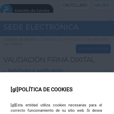
CASTELLANO
GALEGO
INICIO SEDE
SEDE ELECTRÓNICA
INICIO
10/08/2026 08:29:21
CORUNA.ES
>
INICIO
>
VALIDACIÓN
DE FIRMA
INICIAR SESIÓN
INFORMACIÓN PÚBLICA
VALIDACIÓN FIRMA DIXITAL
CARTAFOL CIDADÁN
Solicitudes e xustificantes
UTILIDADES
Ficheiro
XML
:
[gl]POLÍTICA DE COOKIES
AXUDA
[gl]Esta entidad utiliza cookies necesarias para el
correcto funcionamiento de su sitio web. Si desea
Ficheiros varios