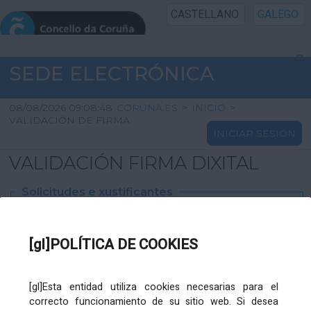
CASTELLANO
GALEGO
INICIO SEDE
SEDE ELECTRÓNICA
INICIO
08/08/2026 09:08:48
CORUNA.ES
>
INICIO
>
VALIDACIÓN DE FIRMA
INICIAR SESIÓN
INFORMACIÓN PÚBLICA
VALIDACIÓN FIRMA DIXITAL
CARTAFOL CIDADÁN
Solicitudes e xustificantes
UTILIDADES
Ficheiro
XML
:
[gl]POLÍTICA DE COOKIES
AXUDA
[gl]Esta entidad utiliza cookies necesarias para el
correcto funcionamiento de su sitio web. Si desea
Ficheiros varios