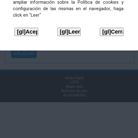
ampliar información sobre la Política de cookies y
Ficheiro
configuración de las mismas en el navegador, haga
asinado:
click en "Leer"
Ficheiro de
firma (.p7s):
Tipo:
Aviso legal
LOPD
Mapa web
Normas de uso
Accesibilidad