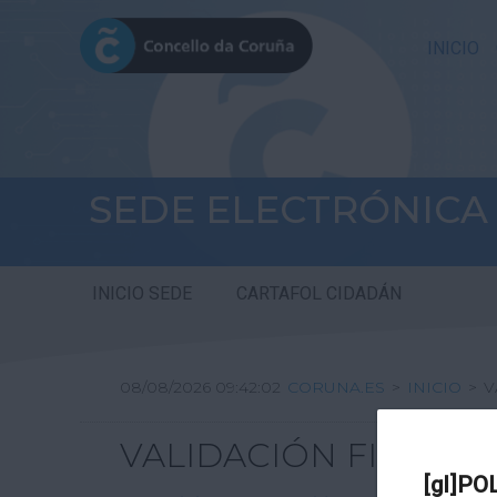
INICIO
SEDE ELECTRÓNICA
INICIO SEDE
CARTAFOL CIDADÁN
08/08/2026 09:42:02
CORUNA.ES
>
INICIO
>
V
VALIDACIÓN FIRMA DI
[gl]PO