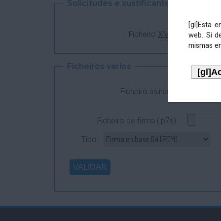
Solicitudes e xustificantes
[gl]Esta 
Ficheiro
XML
:
web. Si d
mismas en
Ficheiros varios
Ficheiro asinado:
Ficheiro de firma (.p7s):
Tipo: