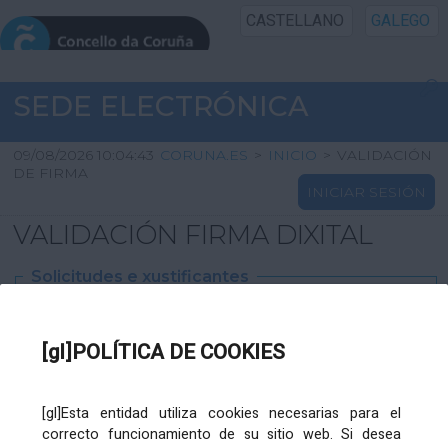
CASTELLANO
GALEGO
INICIO SEDE
SEDE ELECTRÓNICA
INICIO
09/08/2026 10:04:43
CORUNA.ES
>
INICIO
>
VALIDACIÓN
DE FIRMA
INICIAR SESIÓN
INFORMACIÓN PÚBLICA
VALIDACIÓN FIRMA DIXITAL
CARTAFOL CIDADÁN
Solicitudes e xustificantes
UTILIDADES
Ficheiro
XML
:
[gl]POLÍTICA DE COOKIES
AXUDA
[gl]Esta entidad utiliza cookies necesarias para el
correcto funcionamiento de su sitio web. Si desea
Ficheiros varios