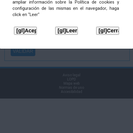
ampliar información sobre la Política de cookies y
Ficheiro
configuración de las mismas en el navegador, haga
asinado:
click en "Leer"
Ficheiro de
firma (.p7s):
Tipo:
Aviso legal
LOPD
Mapa web
Normas de uso
Accesibilidad