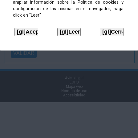
ampliar información sobre la Política de cookies y
Ficheiro
configuración de las mismas en el navegador, haga
asinado:
click en "Leer"
Ficheiro de
firma (.p7s):
Tipo:
Aviso legal
LOPD
Mapa web
Normas de uso
Accesibilidad