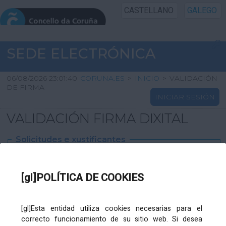
CASTELLANO
GALEGO
INICIO SEDE
SEDE ELECTRÓNICA
INICIO
06/08/2026 23:01:40
CORUNA.ES
>
INICIO
>
VALIDACIÓN
DE FIRMA
INICIAR SESIÓN
INFORMACIÓN PÚBLICA
VALIDACIÓN FIRMA DIXITAL
CARTAFOL CIDADÁN
Solicitudes e xustificantes
UTILIDADES
Ficheiro
XML
:
[gl]POLÍTICA DE COOKIES
AXUDA
[gl]Esta entidad utiliza cookies necesarias para el
correcto funcionamiento de su sitio web. Si desea
Ficheiros varios