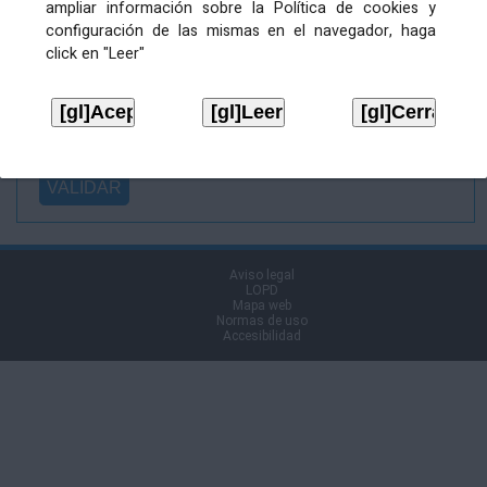
ampliar información sobre la Política de cookies y
Ficheiro
configuración de las mismas en el navegador, haga
asinado:
click en "Leer"
Ficheiro de
firma (.p7s):
Tipo:
Aviso legal
LOPD
Mapa web
Normas de uso
Accesibilidad