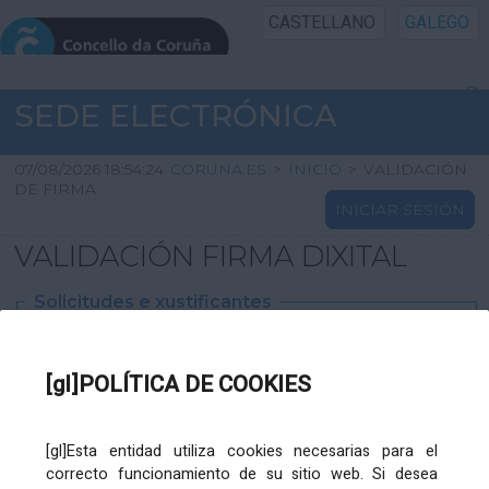
CASTELLANO
GALEGO
INICIO SEDE
SEDE ELECTRÓNICA
INICIO
07/08/2026 18:54:24
CORUNA.ES
>
INICIO
>
VALIDACIÓN
DE FIRMA
INICIAR SESIÓN
INFORMACIÓN PÚBLICA
VALIDACIÓN FIRMA DIXITAL
CARTAFOL CIDADÁN
Solicitudes e xustificantes
UTILIDADES
Ficheiro
XML
:
[gl]POLÍTICA DE COOKIES
AXUDA
[gl]Esta entidad utiliza cookies necesarias para el
correcto funcionamiento de su sitio web. Si desea
Ficheiros varios