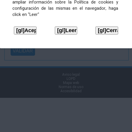
ampliar información sobre la Política de cookies y
Ficheiro
configuración de las mismas en el navegador, haga
asinado:
click en "Leer"
Ficheiro de
firma (.p7s):
Tipo:
Aviso legal
LOPD
Mapa web
Normas de uso
Accesibilidad