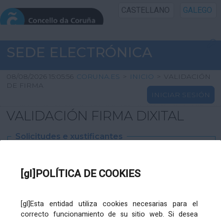
CASTELLANO
GALEGO
INICIO SEDE
SEDE ELECTRÓNICA
INICIO
08/08/2026 15:05:56
CORUNA.ES
>
INICIO
>
VALIDACIÓN
DE FIRMA
INICIAR SESIÓN
INFORMACIÓN PÚBLICA
VALIDACIÓN FIRMA DIXITAL
CARTAFOL CIDADÁN
Solicitudes e xustificantes
UTILIDADES
Ficheiro
XML
:
[gl]POLÍTICA DE COOKIES
AXUDA
[gl]Esta entidad utiliza cookies necesarias para el
correcto funcionamiento de su sitio web. Si desea
Ficheiros varios