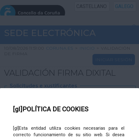
CASTELLANO
GALEGO
INICIO SEDE
SEDE ELECTRÓNICA
INICIO
10/08/2026 11:51:00
CORUNA.ES
>
INICIO
>
VALIDACIÓN
DE FIRMA
INICIAR SESIÓN
INFORMACIÓN PÚBLICA
VALIDACIÓN FIRMA DIXITAL
CARTAFOL CIDADÁN
Solicitudes e xustificantes
UTILIDADES
Ficheiro
XML
:
[gl]POLÍTICA DE COOKIES
AXUDA
[gl]Esta entidad utiliza cookies necesarias para el
correcto funcionamiento de su sitio web. Si desea
Ficheiros varios