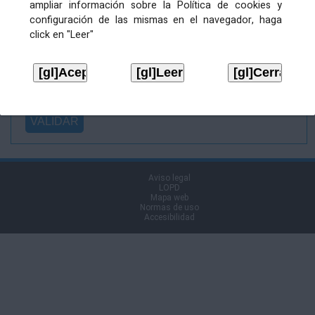
ampliar información sobre la Política de cookies y
Ficheiro
configuración de las mismas en el navegador, haga
asinado:
click en "Leer"
Ficheiro de
firma (.p7s):
Tipo:
Aviso legal
LOPD
Mapa web
Normas de uso
Accesibilidad