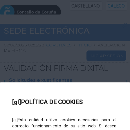
CASTELLANO
GALEGO
INICIO SEDE
SEDE ELECTRÓNICA
INICIO
07/08/2026 02:52:28
CORUNA.ES
>
INICIO
>
VALIDACIÓN
DE FIRMA
INICIAR SESIÓN
INFORMACIÓN PÚBLICA
VALIDACIÓN FIRMA DIXITAL
CARTAFOL CIDADÁN
Solicitudes e xustificantes
UTILIDADES
Ficheiro
XML
:
[gl]POLÍTICA DE COOKIES
AXUDA
[gl]Esta entidad utiliza cookies necesarias para el
correcto funcionamiento de su sitio web. Si desea
Ficheiros varios