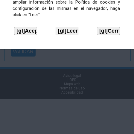
ampliar información sobre la Política de cookies y
Ficheiro
configuración de las mismas en el navegador, haga
asinado:
click en "Leer"
Ficheiro de
firma (.p7s):
Tipo:
Aviso legal
LOPD
Mapa web
Normas de uso
Accesibilidad