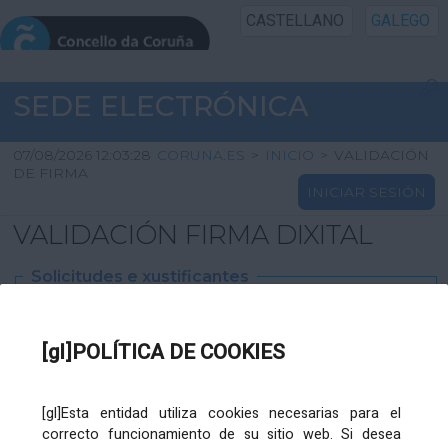
CASTELLANO
GALEGO
INICIO SEDE
SEDE ELECTRÓNICA
INICIO
07/08/2026 12:03:28
CORUNA.ES
>
INICIO
>
VALIDACIÓN
DE FIRMA
INICIAR SESIÓN
INFORMACIÓN PÚBLICA
VALIDACIÓN FIRMA DIXITAL
CARTAFOL CIDADÁN
Solicitudes e xustificantes
UTILIDADES
Ficheiro
XML
:
[gl]POLÍTICA DE COOKIES
AXUDA
[gl]Esta entidad utiliza cookies necesarias para el
correcto funcionamiento de su sitio web. Si desea
Ficheiros varios