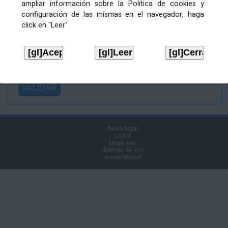
ampliar información sobre la Política de cookies y
Ficheiro
configuración de las mismas en el navegador, haga
asinado:
click en "Leer"
Ficheiro de
firma (.p7s):
Tipo:
Aviso legal
LOPD
Mapa web
Normas de uso
Accesibilidad