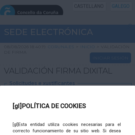
CASTELLANO
GALEGO
INICIO SEDE
SEDE ELECTRÓNICA
INICIO
08/08/2026 18:40:19
CORUNA.ES
>
INICIO
>
VALIDACIÓN
DE FIRMA
INICIAR SESIÓN
INFORMACIÓN PÚBLICA
VALIDACIÓN FIRMA DIXITAL
CARTAFOL CIDADÁN
Solicitudes e xustificantes
UTILIDADES
Ficheiro
XML
:
[gl]POLÍTICA DE COOKIES
AXUDA
[gl]Esta entidad utiliza cookies necesarias para el
correcto funcionamiento de su sitio web. Si desea
Ficheiros varios