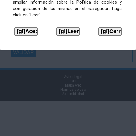
ampliar información sobre la Política de cookies y
Ficheiro
configuración de las mismas en el navegador, haga
asinado:
click en "Leer"
Ficheiro de
firma (.p7s):
Tipo:
Aviso legal
LOPD
Mapa web
Normas de uso
Accesibilidad