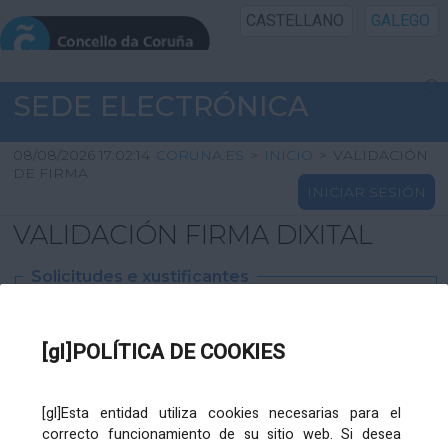
CASTELLANO
GALEGO
INICIO SEDE
SEDE ELECTRÓNICA
INICIO
08/08/2026 17:02:14
CORUNA.ES
>
INICIO
>
VALIDACIÓN
DE FIRMA
INICIAR SESIÓN
INFORMACIÓN PÚBLICA
VALIDACIÓN FIRMA DIXITAL
CARTAFOL CIDADÁN
Solicitudes e xustificantes
UTILIDADES
Ficheiro
XML
:
[gl]POLÍTICA DE COOKIES
AXUDA
[gl]Esta entidad utiliza cookies necesarias para el
correcto funcionamiento de su sitio web. Si desea
Ficheiros varios