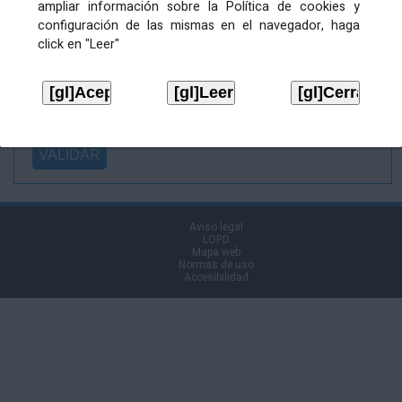
ampliar información sobre la Política de cookies y
Ficheiro
configuración de las mismas en el navegador, haga
asinado:
click en "Leer"
Ficheiro de
firma (.p7s):
Tipo:
Aviso legal
LOPD
Mapa web
Normas de uso
Accesibilidad