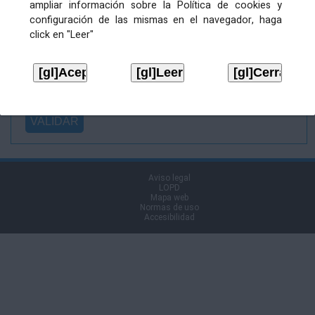
ampliar información sobre la Política de cookies y
Ficheiro
configuración de las mismas en el navegador, haga
asinado:
click en "Leer"
Ficheiro de
firma (.p7s):
Tipo:
Aviso legal
LOPD
Mapa web
Normas de uso
Accesibilidad