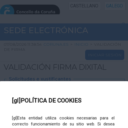
CASTELLANO
GALEGO
INICIO SEDE
SEDE ELECTRÓNICA
INICIO
07/08/2026 11:38:54
CORUNA.ES
>
INICIO
>
VALIDACIÓN
DE FIRMA
INICIAR SESIÓN
INFORMACIÓN PÚBLICA
VALIDACIÓN FIRMA DIXITAL
CARTAFOL CIDADÁN
Solicitudes e xustificantes
UTILIDADES
Ficheiro
XML
:
[gl]POLÍTICA DE COOKIES
AXUDA
[gl]Esta entidad utiliza cookies necesarias para el
correcto funcionamiento de su sitio web. Si desea
Ficheiros varios