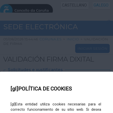
CASTELLANO
GALEGO
INICIO SEDE
SEDE ELECTRÓNICA
INICIO
09/08/2026 15:44:46
CORUNA.ES
>
INICIO
>
VALIDACIÓN
DE FIRMA
INICIAR SESIÓN
INFORMACIÓN PÚBLICA
VALIDACIÓN FIRMA DIXITAL
CARTAFOL CIDADÁN
Solicitudes e xustificantes
UTILIDADES
Ficheiro
XML
:
[gl]POLÍTICA DE COOKIES
AXUDA
[gl]Esta entidad utiliza cookies necesarias para el
correcto funcionamiento de su sitio web. Si desea
Ficheiros varios