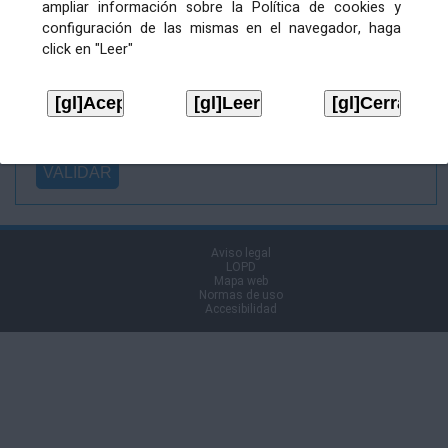
ampliar información sobre la Política de cookies y
Ficheiro
configuración de las mismas en el navegador, haga
asinado:
click en "Leer"
Ficheiro de
firma (.p7s):
Tipo:
Aviso legal
LOPD
Mapa web
Normas de uso
Accesibilidad