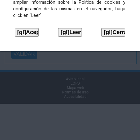
ampliar información sobre la Política de cookies y
Ficheiro
configuración de las mismas en el navegador, haga
asinado:
click en "Leer"
Ficheiro de
firma (.p7s):
Tipo:
Aviso legal
LOPD
Mapa web
Normas de uso
Accesibilidad