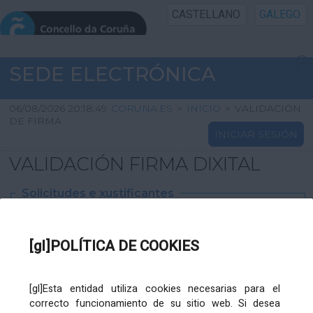
CASTELLANO
GALEGO
INICIO SEDE
SEDE ELECTRÓNICA
INICIO
06/08/2026 20:18:49
CORUNA.ES
>
INICIO
>
VALIDACIÓN
DE FIRMA
INICIAR SESIÓN
INFORMACIÓN PÚBLICA
VALIDACIÓN FIRMA DIXITAL
CARTAFOL CIDADÁN
Solicitudes e xustificantes
UTILIDADES
Ficheiro
XML
:
[gl]POLÍTICA DE COOKIES
AXUDA
[gl]Esta entidad utiliza cookies necesarias para el
correcto funcionamiento de su sitio web. Si desea
Ficheiros varios