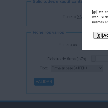
Solicitudes e xustificantes
[gl]Esta 
Ficheiro
XML
:
web. Si d
mismas en
Ficheiros varios
Ficheiro asinado:
Ficheiro de firma (.p7s):
Tipo: