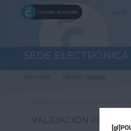
INICIO
SEDE ELECTRÓNICA
INICIO SEDE
CARTAFOL CIDADÁN
08/08/2026 08:01:18
CORUNA.ES
>
INICIO
>
V
VALIDACIÓN FIRMA DI
[gl]PO