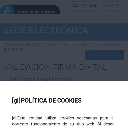
CASTELLANO
GALEGO
INICIO SEDE
SEDE ELECTRÓNICA
INICIO
06/08/2026 16:03:21
CORUNA.ES
>
INICIO
>
VALIDACIÓN
DE FIRMA
INICIAR SESIÓN
INFORMACIÓN PÚBLICA
VALIDACIÓN FIRMA DIXITAL
CARTAFOL CIDADÁN
Solicitudes e xustificantes
UTILIDADES
Ficheiro
XML
:
[gl]POLÍTICA DE COOKIES
AXUDA
[gl]Esta entidad utiliza cookies necesarias para el
correcto funcionamiento de su sitio web. Si desea
Ficheiros varios