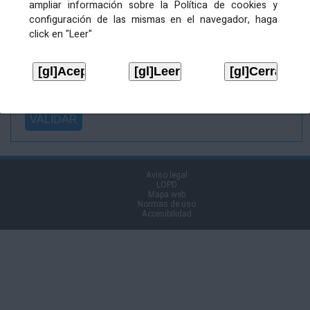
ampliar información sobre la Política de cookies y
Ficheiro
configuración de las mismas en el navegador, haga
asinado:
click en "Leer"
Ficheiro de
firma (.p7s):
Tipo:
Aviso legal
LOPD
Mapa web
Normas de uso
Accesibilidad