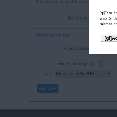
Solicitudes e xustificantes
[gl]Esta 
Ficheiro
XML
:
web. Si d
mismas en
Ficheiros varios
Ficheiro asinado:
Ficheiro de firma (.p7s):
Tipo: