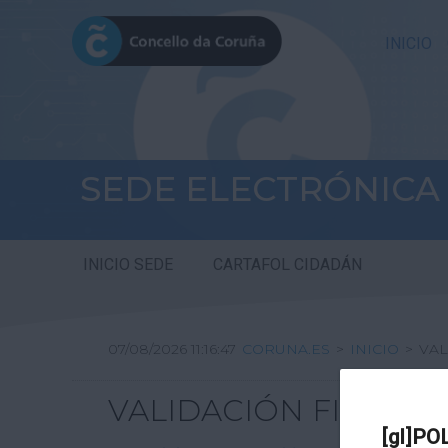
INICIO
SEDE ELECTRÓNICA
INICIO SEDE
CARTAFOL CIDADÁN
07/08/2026 11:16:47
CORUNA.ES
>
INICIO
>
VAL
VALIDACIÓN FIRMA DI
[gl]PO