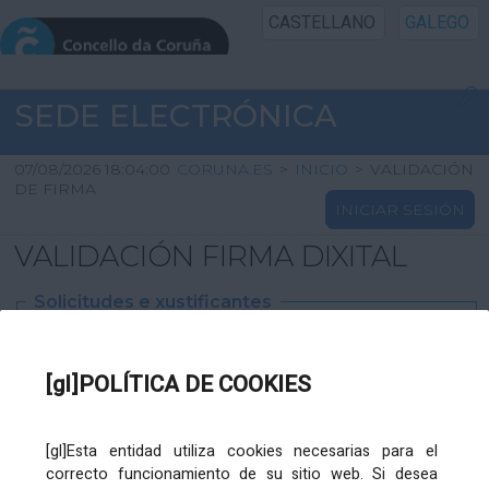
CASTELLANO
GALEGO
INICIO SEDE
SEDE ELECTRÓNICA
INICIO
07/08/2026 18:04:00
CORUNA.ES
>
INICIO
>
VALIDACIÓN
DE FIRMA
INICIAR SESIÓN
INFORMACIÓN PÚBLICA
VALIDACIÓN FIRMA DIXITAL
CARTAFOL CIDADÁN
Solicitudes e xustificantes
UTILIDADES
Ficheiro
XML
:
[gl]POLÍTICA DE COOKIES
AXUDA
[gl]Esta entidad utiliza cookies necesarias para el
correcto funcionamiento de su sitio web. Si desea
Ficheiros varios