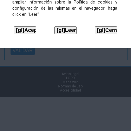
ampliar información sobre la Política de cookies y
Ficheiro
configuración de las mismas en el navegador, haga
asinado:
click en "Leer"
Ficheiro de
firma (.p7s):
Tipo:
Aviso legal
LOPD
Mapa web
Normas de uso
Accesibilidad