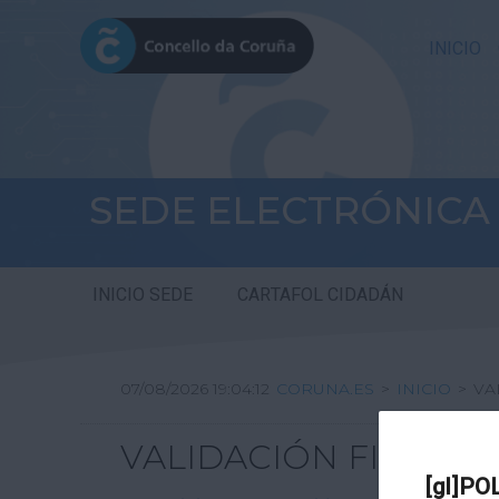
INICIO
SEDE ELECTRÓNICA
INICIO SEDE
CARTAFOL CIDADÁN
07/08/2026 19:04:12
CORUNA.ES
>
INICIO
>
VA
VALIDACIÓN FIRMA DI
[gl]PO