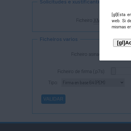
Solicitudes e xustificantes
[gl]Esta 
Ficheiro
XML
:
web. Si d
mismas en
Ficheiros varios
Ficheiro asinado:
Ficheiro de firma (.p7s):
Tipo: