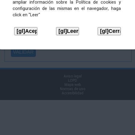
ampliar información sobre la Política de cookies y
Ficheiro
configuración de las mismas en el navegador, haga
asinado:
click en "Leer"
Ficheiro de
firma (.p7s):
Tipo:
Aviso legal
LOPD
Mapa web
Normas de uso
Accesibilidad