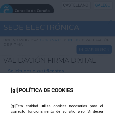
CASTELLANO
GALEGO
INICIO SEDE
SEDE ELECTRÓNICA
INICIO
06/08/2026 18:18:43
CORUNA.ES
>
INICIO
>
VALIDACIÓN
DE FIRMA
INICIAR SESIÓN
INFORMACIÓN PÚBLICA
VALIDACIÓN FIRMA DIXITAL
CARTAFOL CIDADÁN
Solicitudes e xustificantes
UTILIDADES
Ficheiro
XML
:
[gl]POLÍTICA DE COOKIES
AXUDA
[gl]Esta entidad utiliza cookies necesarias para el
correcto funcionamiento de su sitio web. Si desea
Ficheiros varios