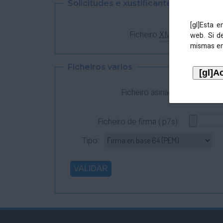
Solicitudes e xustificantes
[gl]Esta 
Ficheiro
XML
:
web. Si d
mismas en
Ficheiros varios
Ficheiro asinado:
Ficheiro de firma (.p7s):
Tipo: