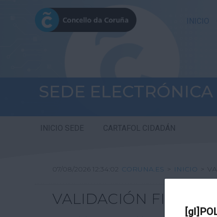
INICIO
SEDE ELECTRÓNICA
INICIO SEDE
CARTAFOL CIDADÁN
07/08/2026 12:34:02
CORUNA.ES
>
INICIO
>
VA
VALIDACIÓN FIRMA DI
[gl]PO