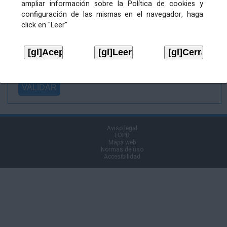
ampliar información sobre la Política de cookies y
Ficheiro
configuración de las mismas en el navegador, haga
asinado:
click en "Leer"
Ficheiro de
firma (.p7s):
Tipo:
Aviso legal
LOPD
Mapa web
Normas de uso
Accesibilidad