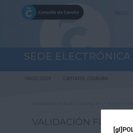
INICIO
SEDE ELECTRÓNICA
INICIO SEDE
CARTAFOL CIDADÁN
09/08/2026 07:54:59
CORUNA.ES
>
INICIO
>
V
VALIDACIÓN FIRMA DI
[gl]PO