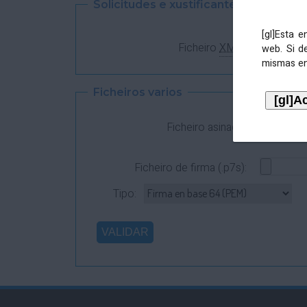
Solicitudes e xustificantes
[gl]Esta 
Ficheiro
XML
:
web. Si d
mismas en
Ficheiros varios
Ficheiro asinado:
Ficheiro de firma (.p7s):
Tipo: