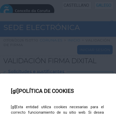
CASTELLANO
GALEGO
INICIO SEDE
SEDE ELECTRÓNICA
INICIO
07/08/2026 15:07:10
CORUNA.ES
>
INICIO
>
VALIDACIÓN
DE FIRMA
INICIAR SESIÓN
INFORMACIÓN PÚBLICA
VALIDACIÓN FIRMA DIXITAL
CARTAFOL CIDADÁN
Solicitudes e xustificantes
UTILIDADES
Ficheiro
XML
:
[gl]POLÍTICA DE COOKIES
AXUDA
[gl]Esta entidad utiliza cookies necesarias para el
correcto funcionamiento de su sitio web. Si desea
Ficheiros varios