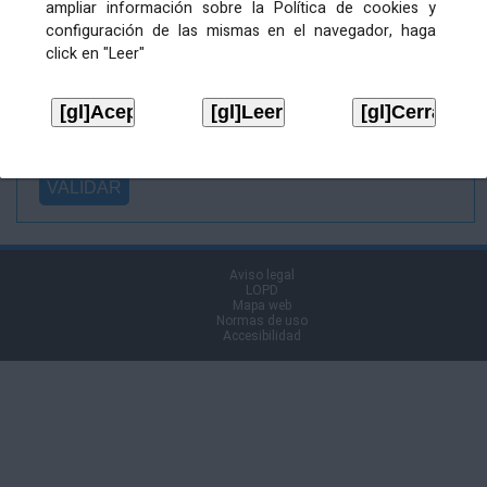
ampliar información sobre la Política de cookies y
Ficheiro
configuración de las mismas en el navegador, haga
asinado:
click en "Leer"
Ficheiro de
firma (.p7s):
Tipo:
Aviso legal
LOPD
Mapa web
Normas de uso
Accesibilidad