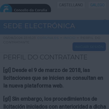
CASTELLANO
GALEGO
INICIO SEDE
SEDE ELECTRÓNICA
INICIO
06/08/2026 23:15:23
CORUNA.ES
>
INICIO
>
PERFIL DO
CONTRATANTE
INICIAR SESIÓN
INFORMACIÓN PÚBLICA
PERFIL DO CONTRATANTE
CARTAFOL CIDADÁN
[gl] Desde el 9 de marzo de 2018, las
UTILIDADES
licitaciones que se inicien se consultan en
la nueva plataforma web.
AXUDA
[gl] Sin embargo, los procedimientos de
licitación iniciados con anterioridad a dicha