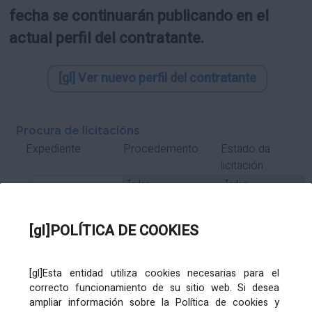
fecha se continuarán publicando en el
actual perfil del contratante.
[gl] Ver nuevo perfil del contratante
Procura de licitacións
Estado da
Expediente
Procedemento
licitación
Tipo Contrato
Tipo
Tipo
Tipo
Subcontrato
Tramitación
Tramitación
[gl]POLÍTICA DE COOKIES
Gasto
[gl]Esta entidad utiliza cookies necesarias para el
Órgano de contratación
Título
correcto funcionamiento de su sitio web. Si desea
ampliar información sobre la Política de cookies y