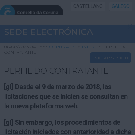
CASTELLANO
GALEGO
INICIO SEDE
SEDE ELECTRÓNICA
INICIO
08/08/2026 04:06:57
CORUNA.ES
>
INICIO
>
PERFIL DO
CONTRATANTE
INICIAR SESIÓN
INFORMACIÓN PÚBLICA
PERFIL DO CONTRATANTE
CARTAFOL CIDADÁN
[gl] Desde el 9 de marzo de 2018, las
UTILIDADES
licitaciones que se inicien se consultan en
la nueva plataforma web.
AXUDA
[gl] Sin embargo, los procedimientos de
licitación iniciados con anterioridad a dicha