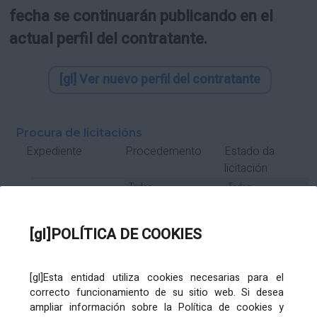
fecha se continuarán publicando en el
actual perfil del contratante.
[gl] Ver nuevo perfil del contratante
Procura de licitacións
Estado da
Expediente
Procedemento
licitación
Tipo Contrato
Tipo
Tipo
Tipo
Subcontrato
Tramitación
Tramitación
[gl]POLÍTICA DE COOKIES
Gasto
[gl]Esta entidad utiliza cookies necesarias para el
Órgano de contratación
Título
correcto funcionamiento de su sitio web. Si desea
ampliar información sobre la Política de cookies y