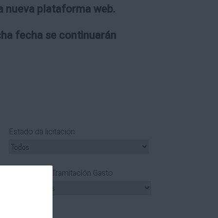
 la nueva plataforma web.
icha fecha se continuarán
Estado da licitación
Tipo Tramitación Gasto