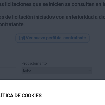
as licitaciones que se inicien se consultan en
s de licitación iniciados con anterioridad a d
contratante.
[gl] Ver nuevo perfil del contratante
Procedemento
ipo Subcontrato
Tipo Tramitación
LÍTICA DE COOKIES
Título