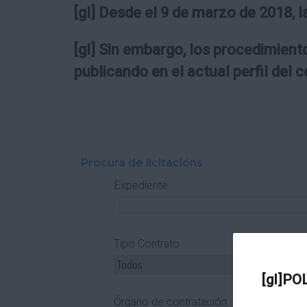
[gl] Desde el 9 de marzo de 2018, l
[gl] Sin embargo, los procedimiento
publicando en el actual perfil del 
Procura de licitacións
Expediente
Tipo Contrato
T
[gl]PO
Órgano de contratación