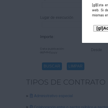
[gl]Esta 
web. Si d
mismas en
Lugar de execución
Importe :
De
Data publicación:
Desde
dd/MM/yyyy
TIPOS DE CONTRATO
Administrativo especial
Colaboración entre o sector público e secto