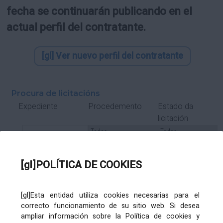
fecha se continuarán publicando en el
actual perfil del contratante.
[gl] Ver nuevo perfil del contratante
Procura de licitacións
Estado da
Expediente
Procedemento
licitación
Tipo Contrato
Tipo
Tipo
Tipo
Subcontrato
Tramitación
Tramitación
[gl]POLÍTICA DE COOKIES
Gasto
[gl]Esta entidad utiliza cookies necesarias para el
Órgano de contratación
Título
correcto funcionamiento de su sitio web. Si desea
ampliar información sobre la Política de cookies y