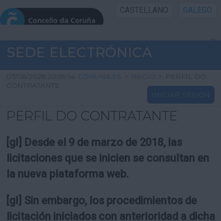
CASTELLANO
GALEGO
INICIO SEDE
SEDE ELECTRÓNICA
INICIO
07/08/2026 20:09:14
CORUNA.ES
>
INICIO
>
PERFIL DO
CONTRATANTE
INICIAR SESIÓN
INFORMACIÓN PÚBLICA
PERFIL DO CONTRATANTE
CARTAFOL CIDADÁN
[gl] Desde el 9 de marzo de 2018, las
UTILIDADES
licitaciones que se inicien se consultan en
la nueva plataforma web.
AXUDA
[gl] Sin embargo, los procedimientos de
licitación iniciados con anterioridad a dicha