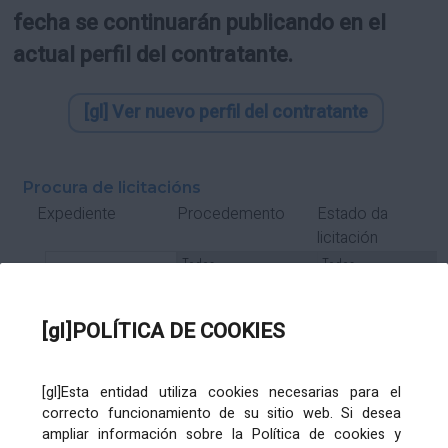
fecha se continuarán publicando en el
actual perfil del contratante.
[gl] Ver nuevo perfil del contratante
Procura de licitacións
Estado da
Expediente
Procedemento
licitación
Tipo Contrato
Tipo
Tipo
Tipo
Subcontrato
Tramitación
Tramitación
[gl]POLÍTICA DE COOKIES
Gasto
[gl]Esta entidad utiliza cookies necesarias para el
Órgano de contratación
Título
correcto funcionamiento de su sitio web. Si desea
ampliar información sobre la Política de cookies y