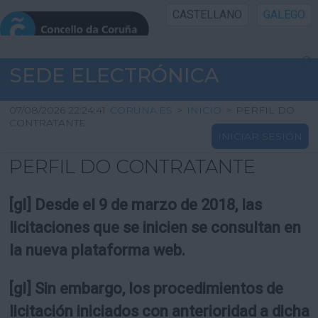
CASTELLANO
GALEGO
INICIO SEDE
SEDE ELECTRÓNICA
INICIO
07/08/2026 22:24:41
CORUNA.ES
>
INICIO
>
PERFIL DO
CONTRATANTE
INICIAR SESIÓN
INFORMACIÓN PÚBLICA
PERFIL DO CONTRATANTE
CARTAFOL CIDADÁN
[gl] Desde el 9 de marzo de 2018, las
UTILIDADES
licitaciones que se inicien se consultan en
la nueva plataforma web.
AXUDA
[gl] Sin embargo, los procedimientos de
licitación iniciados con anterioridad a dicha