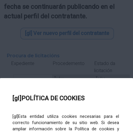
fecha se continuarán publicando en el
actual perfil del contratante.
[gl] Ver nuevo perfil del contratante
Procura de licitacións
Estado da
Expediente
Procedemento
licitación
Tipo Contrato
Tipo
Tipo
Tipo
Subcontrato
Tramitación
Tramitación
[gl]POLÍTICA DE COOKIES
Gasto
[gl]Esta entidad utiliza cookies necesarias para el
Órgano de contratación
Título
correcto funcionamiento de su sitio web. Si desea
ampliar información sobre la Política de cookies y