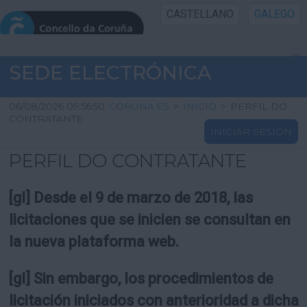
CASTELLANO
GALEGO
INICIO SEDE
SEDE ELECTRÓNICA
INICIO
06/08/2026 09:56:50
CORUNA.ES
>
INICIO
>
PERFIL DO
CONTRATANTE
INICIAR SESIÓN
INFORMACIÓN PÚBLICA
PERFIL DO CONTRATANTE
CARTAFOL CIDADÁN
[gl] Desde el 9 de marzo de 2018, las
UTILIDADES
licitaciones que se inicien se consultan en
la nueva plataforma web.
AXUDA
[gl] Sin embargo, los procedimientos de
licitación iniciados con anterioridad a dicha