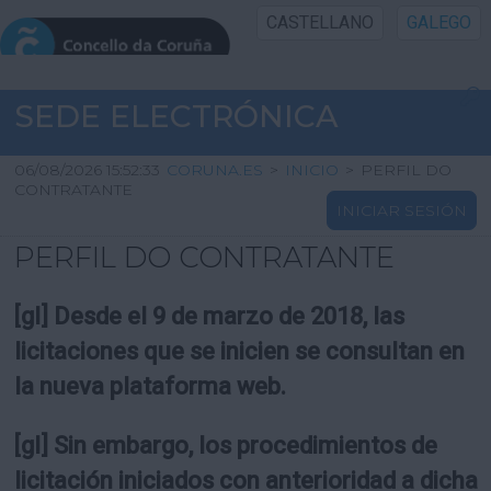
CASTELLANO
GALEGO
INICIO SEDE
SEDE ELECTRÓNICA
INICIO
06/08/2026 15:52:33
CORUNA.ES
>
INICIO
>
PERFIL DO
CONTRATANTE
INICIAR SESIÓN
INFORMACIÓN PÚBLICA
PERFIL DO CONTRATANTE
CARTAFOL CIDADÁN
[gl] Desde el 9 de marzo de 2018, las
UTILIDADES
licitaciones que se inicien se consultan en
la nueva plataforma web.
AXUDA
[gl] Sin embargo, los procedimientos de
licitación iniciados con anterioridad a dicha