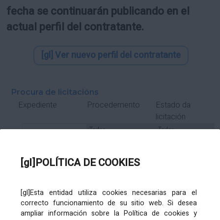
fecha se continuarán publicando en el
actual perfil del contratante.
[gl] Ver nuevo perfil del contratante
Procura de licitacións
Estado da
Expediente
Procedemento
licitación
Tipo Contrato
Tipo
Tipo
Tipo
Subcontrato
Tramitación
Tramitación
[gl]POLÍTICA DE COOKIES
Gasto
[gl]Esta entidad utiliza cookies necesarias para el
Órgano de contratación
Título
correcto funcionamiento de su sitio web. Si desea
ampliar información sobre la Política de cookies y