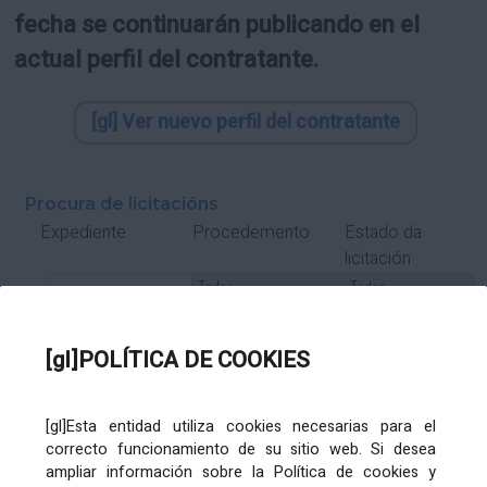
fecha se continuarán publicando en el
actual perfil del contratante.
[gl] Ver nuevo perfil del contratante
Procura de licitacións
Estado da
Expediente
Procedemento
licitación
Tipo Contrato
Tipo
Tipo
Tipo
Subcontrato
Tramitación
Tramitación
[gl]POLÍTICA DE COOKIES
Gasto
[gl]Esta entidad utiliza cookies necesarias para el
Órgano de contratación
Título
correcto funcionamiento de su sitio web. Si desea
ampliar información sobre la Política de cookies y