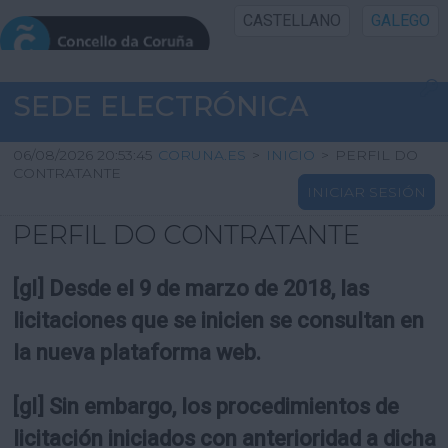
CASTELLANO
GALEGO
INICIO SEDE
SEDE ELECTRÓNICA
INICIO
06/08/2026 20:53:45
CORUNA.ES
>
INICIO
>
PERFIL DO
CONTRATANTE
INICIAR SESIÓN
INFORMACIÓN PÚBLICA
PERFIL DO CONTRATANTE
CARTAFOL CIDADÁN
[gl] Desde el 9 de marzo de 2018, las
UTILIDADES
licitaciones que se inicien se consultan en
la nueva plataforma web.
AXUDA
[gl] Sin embargo, los procedimientos de
licitación iniciados con anterioridad a dicha