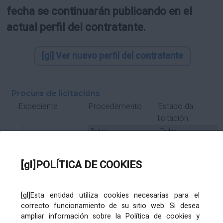
fecha se continuarán publicando en el
actual perfil del contratante.
[gl] Ver nuevo perfil del contratante
Procura de licitacións
Estado da
Expediente
Procedemento
licitación
Tipo Contrato
Tipo
Tipo
Tipo
Subcontrato
Tramitación
Tramitación
[gl]POLÍTICA DE COOKIES
Gasto
[gl]Esta entidad utiliza cookies necesarias para el
Órgano de contratación
Título
correcto funcionamiento de su sitio web. Si desea
ampliar información sobre la Política de cookies y