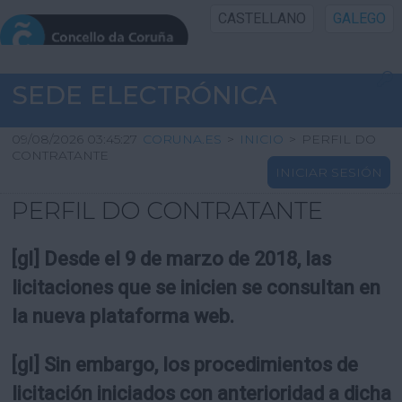
CASTELLANO
GALEGO
INICIO SEDE
SEDE ELECTRÓNICA
INICIO
09/08/2026 03:45:27
CORUNA.ES
>
INICIO
>
PERFIL DO
CONTRATANTE
INICIAR SESIÓN
INFORMACIÓN PÚBLICA
PERFIL DO CONTRATANTE
CARTAFOL CIDADÁN
[gl] Desde el 9 de marzo de 2018, las
UTILIDADES
licitaciones que se inicien se consultan en
la nueva plataforma web.
AXUDA
[gl] Sin embargo, los procedimientos de
licitación iniciados con anterioridad a dicha