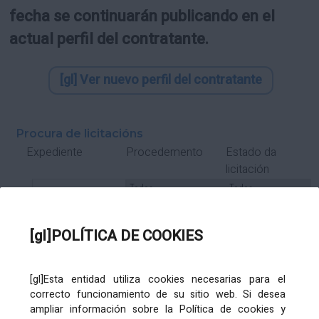
fecha se continuarán publicando en el
actual perfil del contratante.
[gl] Ver nuevo perfil del contratante
Procura de licitacións
Estado da
Expediente
Procedemento
licitación
Tipo Contrato
Tipo
Tipo
Tipo
Subcontrato
Tramitación
Tramitación
[gl]POLÍTICA DE COOKIES
Gasto
[gl]Esta entidad utiliza cookies necesarias para el
Órgano de contratación
Título
correcto funcionamiento de su sitio web. Si desea
ampliar información sobre la Política de cookies y