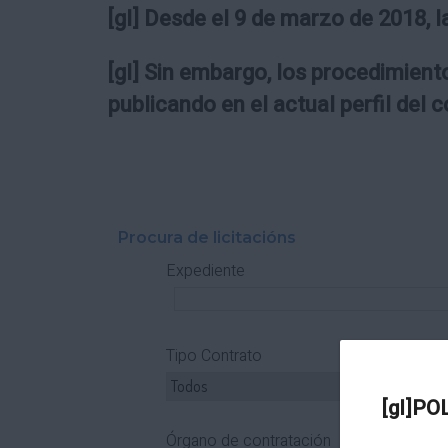
[gl] Desde el 9 de marzo de 2018, l
[gl] Sin embargo, los procedimiento
publicando en el actual perfil del 
Procura de licitacións
Expediente
Tipo Contrato
T
[gl]PO
Órgano de contratación