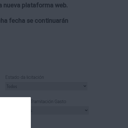
 la nueva plataforma web.
icha fecha se continuarán
Estado da licitación
Tipo Tramitación Gasto