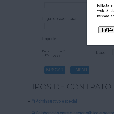
[gl]Esta 
web. Si d
mismas en
Lugar de execución
Importe :
De
Data publicación:
Desde
dd/MM/yyyy
TIPOS DE CONTRATO
Administrativo especial
Colaboración entre o sector público e secto