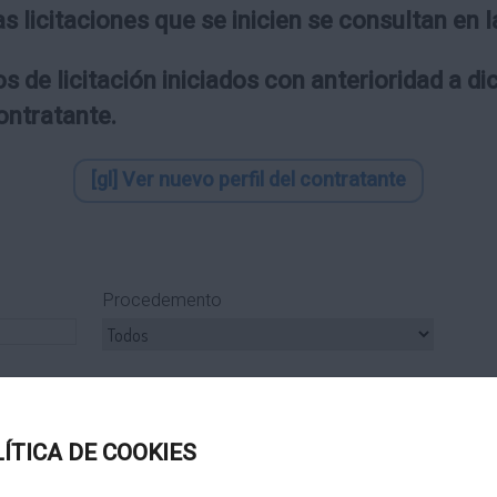
as licitaciones que se inicien se consultan en
s de licitación iniciados con anterioridad a d
contratante.
[gl] Ver nuevo perfil del contratante
Procedemento
ipo Subcontrato
Tipo Tramitación
LÍTICA DE COOKIES
Título