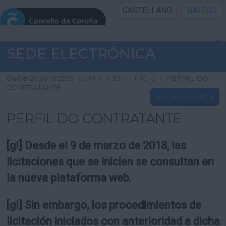
CASTELLANO
GALEGO
INICIO SEDE
SEDE ELECTRÓNICA
INICIO
06/08/2026 10:55:53
CORUNA.ES
>
INICIO
>
PERFIL DO
CONTRATANTE
INICIAR SESIÓN
INFORMACIÓN PÚBLICA
PERFIL DO CONTRATANTE
CARTAFOL CIDADÁN
[gl] Desde el 9 de marzo de 2018, las
UTILIDADES
licitaciones que se inicien se consultan en
la nueva plataforma web.
AXUDA
[gl] Sin embargo, los procedimientos de
licitación iniciados con anterioridad a dicha