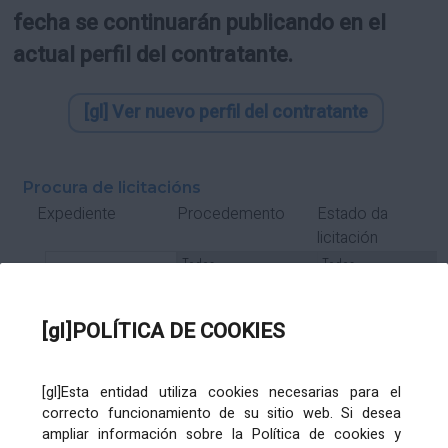
fecha se continuarán publicando en el
actual perfil del contratante.
[gl] Ver nuevo perfil del contratante
Procura de licitacións
Estado da
Expediente
Procedemento
licitación
Tipo Contrato
Tipo
Tipo
Tipo
Subcontrato
Tramitación
Tramitación
[gl]POLÍTICA DE COOKIES
Gasto
[gl]Esta entidad utiliza cookies necesarias para el
Órgano de contratación
Título
correcto funcionamiento de su sitio web. Si desea
ampliar información sobre la Política de cookies y