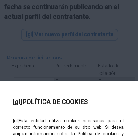
fecha se continuarán publicando en el
actual perfil del contratante.
[gl] Ver nuevo perfil del contratante
Procura de licitacións
Estado da
Expediente
Procedemento
licitación
Tipo Contrato
Tipo
Tipo
Tipo
Subcontrato
Tramitación
Tramitación
[gl]POLÍTICA DE COOKIES
Gasto
[gl]Esta entidad utiliza cookies necesarias para el
Órgano de contratación
Título
correcto funcionamiento de su sitio web. Si desea
ampliar información sobre la Política de cookies y