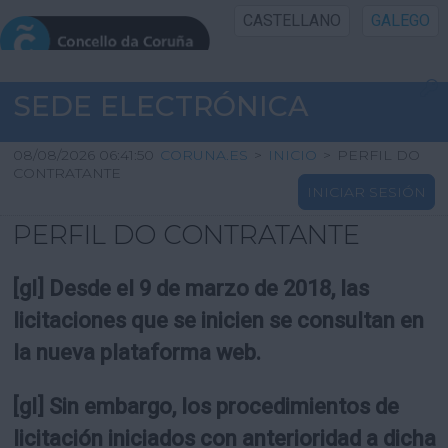
CASTELLANO
GALEGO
INICIO SEDE
SEDE ELECTRÓNICA
INICIO
08/08/2026 06:41:50
CORUNA.ES
>
INICIO
>
PERFIL DO
CONTRATANTE
INICIAR SESIÓN
INFORMACIÓN PÚBLICA
PERFIL DO CONTRATANTE
CARTAFOL CIDADÁN
[gl] Desde el 9 de marzo de 2018, las
UTILIDADES
licitaciones que se inicien se consultan en
la nueva plataforma web.
AXUDA
[gl] Sin embargo, los procedimientos de
licitación iniciados con anterioridad a dicha